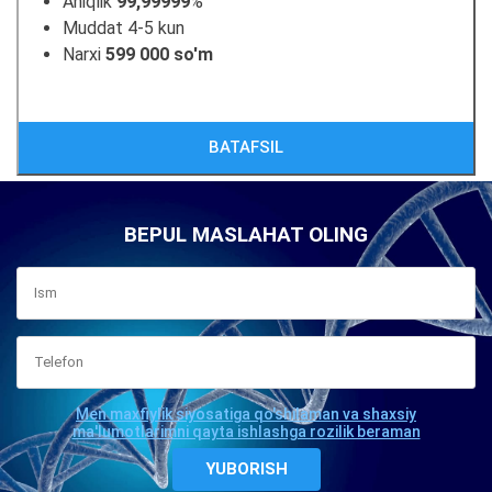
Aniqlik
99,99999
%
Muddat 4-5 kun
Narxi
599 000 so'm
BATAFSIL
BEPUL MASLAHAT OLING
Men maxfiylik siyosatiga qo'shilaman va shaxsiy
ma'lumotlarimni qayta ishlashga rozilik beraman