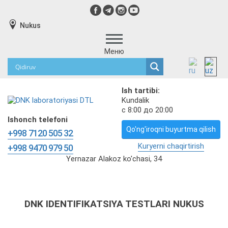
Nukus
Меню
Ish tartibi:
Kundalik
с 8:00 до 20:00
Ishonch telefoni
Qo'ng'iroqni buyurtma qilish
+998 7120 505 32
Kuryerni chaqirtirish
+998 9470 979 50
Yernazar Alakoz ko'chasi, 34
DNK IDENTIFIKATSIYA TESTLARI NUKUS