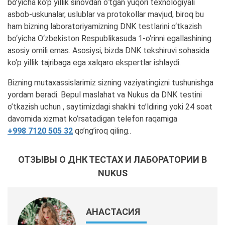
bo’yicha ko‘p yillik sinovdan o‘tgan yuqori texnologiyali
asbob-uskunalar, uslublar va protokollar mavjud, biroq bu
ham bizning laboratoriyamizning DNK testlarini o‘tkazish
bo‘yicha O‘zbekiston Respublikasuda 1-o‘rinni egallashining
asosiy omili emas. Asosiysi, bizda DNK tekshiruvi sohasida
ko‘p yillik tajribaga ega xalqaro ekspertlar ishlaydi.
Bizning mutaxassislarimiz sizning vaziyatingizni tushunishga
yordam beradi. Bepul maslahat va Nukus da DNK testini
o’tkazish uchun , saytimizdagi shaklni to’ldiring yoki 24 soat
davomida xizmat ko’rsatadigan telefon raqamiga
+998 7120 505 32
qo’ng’iroq qiling..
ОТЗЫВЫ О ДНК ТЕСТАХ И ЛАБОРАТОРИИ В
NUKUS
АНАСТАСИЯ