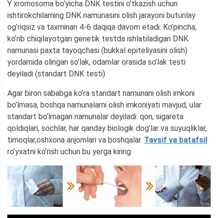
Y xromosoma bo’yicha DNK testini o’tkazish uchun
ishtirokchilarning DNK namunasini olish jarayoni butunlay
og’riqsiz va taxminan 4-6 daqiqa davom etadi. Ko’pincha,
ko’rib chiqilayotgan genetik testda ishlatiladigan DNK
namunasi paxta tayoqchasi (bukkal epiteliyasini olish)
yordamida olingan so’lak, odamlar orasida so’lak testi
deyiladi (standart DNK testi).
Agar biron sababga ko’ra standart namunani olish imkoni
bo’lmasa, boshqa namunalarni olish imkoniyati mavjud, ular
standart bo’lmagan namunalar deyiladi: qon, sigareta
qoldiqlari, sochlar, har qanday biologik dog’lar va suyuqliklar,
tirnoqlar,oshxona anjomlari va boshqalar.
Tavsif va batafsil
ro’yxatni ko’rish uchun bu yerga kiring.