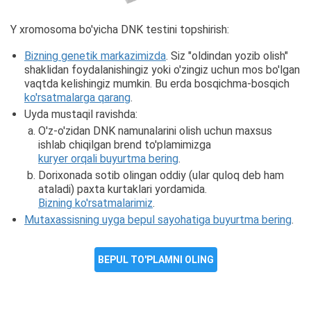
Y xromosoma bo'yicha DNK testini topshirish:
Bizning genetik markazimizda
. Siz "oldindan yozib olish"
shaklidan foydalanishingiz yoki o'zingiz uchun mos bo'lgan
vaqtda kelishingiz mumkin. Bu erda bosqichma-bosqich
ko'rsatmalarga qarang
.
Uyda mustaqil ravishda:
O'z-o'zidan DNK namunalarini olish uchun maxsus
ishlab chiqilgan brend to'plamimizga
kuryer orqali buyurtma bering
.
Dorixonada sotib olingan oddiy (ular quloq deb ham
ataladi) paxta kurtaklari yordamida.
Bizning ko'rsatmalarimiz
.
Mutaxassisning uyga bepul sayohatiga buyurtma bering
.
BEPUL TO'PLAMNI OLING