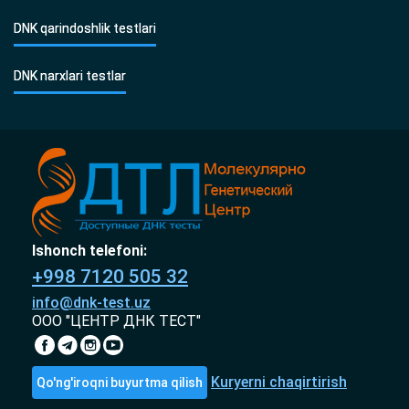
DNK qarindoshlik testlari
DNK narxlari testlar
Ishonch telefoni:
+998 7120 505 32
info@dnk-test.uz
ООО "ЦЕНТР ДНК ТЕСТ"
Kuryerni chaqirtirish
Qo'ng'iroqni buyurtma qilish