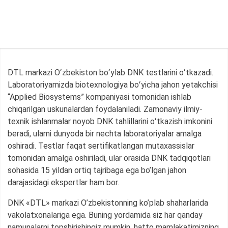
DTL markazi Oʻzbekiston boʻylab DNK testlarini oʻtkazadi.
Laboratoriyamizda biotexnologiya boʻyicha jahon yetakchisi
“Applied Biosystems” kompaniyasi tomonidan ishlab
chiqarilgan uskunalardan foydalaniladi. Zamonaviy ilmiy-
texnik ishlanmalar noyob DNK tahlillarini oʻtkazish imkonini
beradi, ularni dunyoda bir nechta laboratoriyalar amalga
oshiradi. Testlar faqat sertifikatlangan mutaxassislar
tomonidan amalga oshiriladi, ular orasida DNK tadqiqotlari
sohasida 15 yildan ortiq tajribaga ega bo’lgan jahon
darajasidagi ekspertlar ham bor.
DNK «DTL» markazi O’zbekistonning ko’plab shaharlarida
vakolatxonalariga ega. Buning yordamida siz har qanday
namunalarni topshirishingiz mumkin, hatto mamlakatimizning