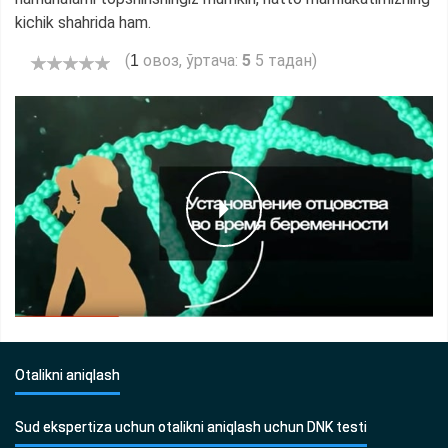
kichik shahrida ham.
(
овоз, ўртача:
5
5 тадан)
1
Otalikni aniqlash
Sud ekspertiza uchun otalikni aniqlash uchun DNK testi