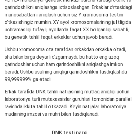
qarindoshlikni aniqlashga ixtisoslashgan. Erkaklar o’rtasidagi
munosabatlarni aniqlash uchun siz Y xromosoma testini
o’tkazishingiz mumkin. XY ayol xromosomalarining juftligida
uchramasligi tufayli, ayollarda faqat XX bo’lganligi sababli,
bu genetik tahlil faqat erkaklar uchun javob beradi.
Ushbu xromosoma ota tarafdan erkakdan erkakka o’tadi,
shu bilan birga deyarli o’zgarmaydi, bu hatto eng uzoq
qarindoshlar uchun ham qarindoshlikni aniqlashga imkon
beradi. Ushbu usulning aniqligi qarindoshlikni tasdiqlashda
99,999999% ga etadi.
Erkak tarafida DNK tahlili natijasining mutlaq aniqligi uchun
laboratoriya turli mutaxassislar guruhlari tomonidan parallel
ravishda ikkita tahlil o’tkazadi. Keyin natijalar laboratoriya
mudirining imzosi va muhri bilan tasdiqlanadi.
DNK testi narxi