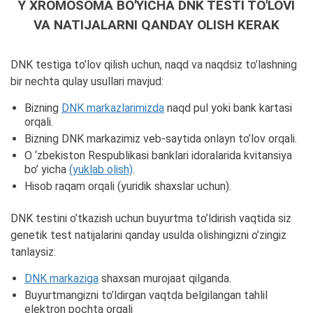
Y XROMOSOMA BO'YICHA DNK TESTI TO'LOVI
VA NATIJALARNI QANDAY OLISH KERAK
DNK testiga to’lov qilish uchun, naqd va naqdsiz to’lashning
bir nechta qulay usullari mavjud:
Bizning
DNK markazlarimizda
naqd pul yoki bank kartasi
orqali.
Bizning DNK markazimiz veb-saytida onlayn to’lov orqali.
O ‘zbekiston Respublikasi banklari idoralarida kvitansiya
bo’ yicha
(yuklab olish)
.
Hisob raqam orqali (yuridik shaxslar uchun).
DNK testini o’tkazish uchun buyurtma to’ldirish vaqtida siz
genetik test natijalarini qanday usulda olishingizni o’zingiz
tanlaysiz:
DNK markaziga
shaxsan murojaat qilganda.
Buyurtmangizni to’ldirgan vaqtda belgilangan tahlil
elektron pochta orqali