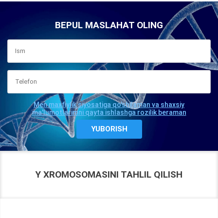
BEPUL MASLAHAT OLING
Men maxfiylik siyosatiga qo'shilaman va shaxsiy
ma'lumotlarimni qayta ishlashga rozilik beraman
Y XROMOSOMASINI TAHLIL QILISH