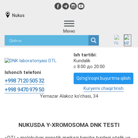
Nukus
Меню
Ish tartibi:
Kundalik
с 8:00 до 20:00
Ishonch telefoni
Qo'ng'iroqni buyurtma qilish
+998 7120 505 32
Kuryerni chaqirtirish
+998 9470 979 50
Yernazar Alakoz ko'chasi, 34
NUKUSDA Y-XROMOSOMA DNK TESTI
«DTL» molekulyar genetik markazi barcha turdagi otalik va