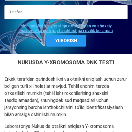
Men maxfiylik siyosatiga qo'shilaman va shaxsiy
ma'lumotlarimni qayta ishlashga rozilik beraman
NUKUSDA Y-XROMOSOMA DNK TESTI
Erkak tarafdan qarindoshlikni va otalikni aniqlash uchun zarur
bo’lgan turli xil holatlar mavjud. Tahlil anonim tarzda
o’tkazilishi mumkin (tahlil ishtirokchilarining shaxsini
tasdiqlamasdan), shuningdek sud maqsadlari uchun
jarayonning barcha ishtirokchilarini to’liq identifikatsiyalash
bilan amalga oshirilishi mumkin.
Laboratoriya Nukus da otalikni aniqlash Y-xromosoma